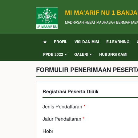
MI MA'ARIF NU 1 BANJ
MADRASAH HEBAT MADRASAH BERMARTAB
PROFIL
VISI DAN MISI
E-LEARNING
PPDB 2022
GALERI
HUBUNGI KAMI
FORMULIR PENERIMAAN PESERTA
Registrasi Peserta Didik
Jenis Pendaftaran
*
Jalur Pendaftaran
*
Hobi