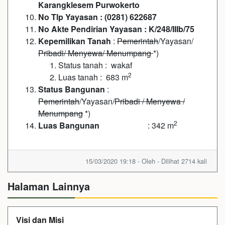
Karangklesem Purwokerto
No Tlp Yayasan : (0281) 622687
No Akte Pendirian Yayasan : K/248/IIIb/75
Kepemilikan Tanah
:
Pemerintah
/Yayasan/
Pribadi/ Menyewa/ Menumpang
*)
Status tanah : wakaf
2
Luas tanah : 683 m
Status
Bangunan
:
Pemerintah
/Yayasan/
Pribadi / Menyewa /
Menumpang
*)
2
Luas Bangunan
: 342 m
15/03/2020 19:18 - Oleh - Dilihat 2714 kali
Halaman Lainnya
Visi dan Misi