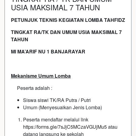
USIA MAKSIMAL 7 TAHUN
P
E
T
U
N
J
U
K
TEKNIS KE
GIATAN LOMBA TAHFIDZ
TINGKAT RA/TK DAN UMUM USIA MAKSIMAL 7
TAHUN
MI MA’ARIF NU 1 BANJARAYAR
Mekanisme Umum Lomba
Peserta adalah :
Siswa siswi TK/RA Putra / Putri
Umum (Menyesuaikan Jenis Lomba)
Peserta mendaftar melalui link
https://forms.gle/7sJjC5MCzaVGUjMu5
atau
datang langsung ke sekolah