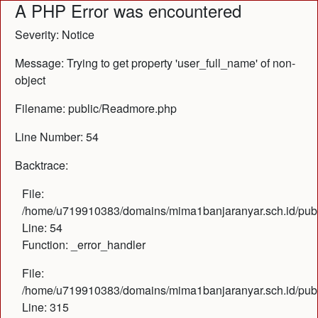
A PHP Error was encountered
Severity: Notice
Message: Trying to get property 'user_full_name' of non-
object
Filename: public/Readmore.php
Line Number: 54
Backtrace:
File:
/home/u719910383/domains/mima1banjaranyar.sch.id/public
Line: 54
Function: _error_handler
File:
/home/u719910383/domains/mima1banjaranyar.sch.id/publ
Line: 315