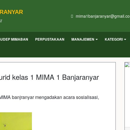
ARANYAR
mima1banjaranyar@gmail.c
AT
GUDEP MIMABAN
PERPUSTAKAAN
MANAJEMEN
KATEGORI
urid kelas 1 MIMA 1 Banjaranyar
 MIMA banjranyar mengadakan acara sosialisasi,